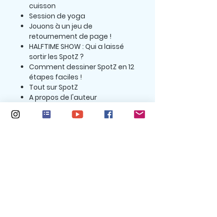
cuisson
Session de yoga
Jouons à un jeu de
retournement de page !
HALFTIME SHOW : Qui a laissé
sortir les SpotZ ?
Comment dessiner SpotZ en 12
étapes faciles !
Tout sur SpotZ
A propos de l'auteur
À propos des auteurs :
Kiara Shankar
est une
talentueuse auteure-
compositrice de quatorze ans
originaire de San Francisco,
Californie, États-Unis. En plus
d'écrire des livres et des
chansons, elle aime la lecture et
l'art. Ses livres récents, Primrose's
Curse et Avocado the Turtle , ont