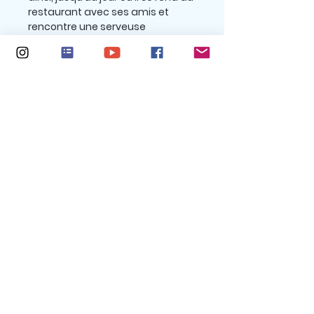
restaurant avec ses amis et
rencontre une serveuse
persuasive qui change ses
papilles à jamais. Après
beaucoup de drames farfelus et
de scénarios super drôles, Nacho
pourrait-il ne pas être si
capricieux après tout ? Serait-il
ouvert au changement ? C'est un
livre d’images, parfait pour les
enfants de
tout âge
.